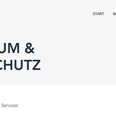
START
W
UM &
CHUTZ
s Services