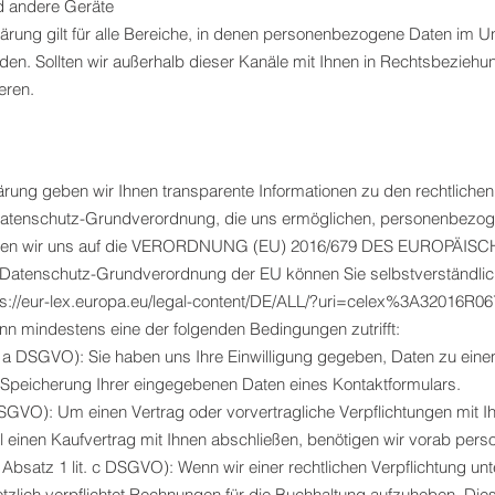
d andere Geräte
ärung gilt für alle Bereiche, in denen personenbezogene Daten im 
rden. Sollten wir außerhalb dieser Kanäle mit Ihnen in Rechtsbeziehu
eren.
ärung geben wir Ihnen transparente Informationen zu den rechtliche
atenschutz-Grundverordnung, die uns ermöglichen, personenbezoge
eziehen wir uns auf die VERORDNUNG (EU) 2016/679 DES EUROP
 Datenschutz-Grundverordnung der EU können Sie selbstverständlic
s://eur-lex.europa.eu/legal-content/DE/ALL/?uri=celex%3A32016R06
enn mindestens eine der folgenden Bedingungen zutrifft:
 lit. a DSGVO): Sie haben uns Ihre Einwilligung gegeben, Daten zu e
e Speicherung Ihrer eingegebenen Daten eines Kontaktformulars.
 DSGVO): Um einen Vertrag oder vorvertragliche Verpflichtungen mit Ih
l einen Kaufvertrag mit Ihnen abschließen, benötigen wir vorab per
6 Absatz 1 lit. c DSGVO): Wenn wir einer rechtlichen Verpflichtung unte
tzlich verpflichtet Rechnungen für die Buchhaltung aufzuheben. Dies