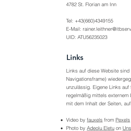
4782 St. Florian am Inn
Tel: +43(660)4349155
E-Mail:
rainer.leithner@itbser
UID: ATU56235023 ​
Links
Links auf diese Website sind 
Navigationsframe) wiedergeg
unzulässig. Eigene Links auf
regelmäßig mittels externem L
mit dem Inhalt der Seiten, au
Video by
fauxels
from
Pexels
Photo by
Adeolu Eletu
on
Uns